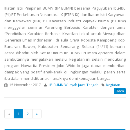
Ikatan Istri Pimpinan BUMN (IIP BUMN) bersama Paguyuban Ibu-Ibu
(PII) PT Perkebunan Nusantara IX (PTPN IX) dan Ikatan Istri Karyawan
dan Karyawati (IIKK) PT Kawasan Industri Wijayakusuma (PT KIW)
mengggelar seminar Parenting Berbasis Karakter dengan tema
“Pendidikan Karakter Berbasis Kearifan Lokal untuk Mewujudkan
Generasi Emas Indonesia” di aula Griya Robusta Kampoeng Kopi
Banaran, Bawen, Kabupaten Semarang, Selasa (14/11) kemarin.
Acara dihadiri oleh Ketua Umum IIP BUMN Eri Imam Aprianto dalam
sambutannya mengatakan melalui kegiatan ini selain mendukung
program Nawacita Presiden Joko Widodo juga dapat memberikan
dampak yang positif anak-anak di ling­kungan melalui peran serta
ibu dalam mendidik anak – anaknya demi kemajuan bangsa.
15 November 2017
IIP-BUMN Wilayah Jawa Tengah
Kegiatan
Baca
«
1
2
»